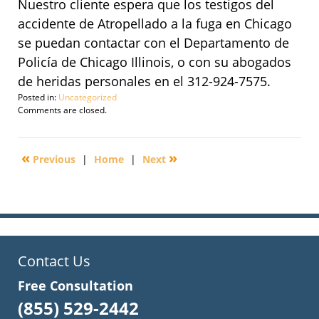
Nuestro cliente espera que los testigos del
accidente de Atropellado a la fuga en Chicago
se puedan contactar con el Departamento de
Policía de Chicago Illinois, o con su abogados
de heridas personales en el 312-924-7575.
Posted in:
Uncategorized
Updated:
Comments are closed.
February
24,
2011
«
»
Previous
|
Home
|
Next
2:48
pm
Contact Us
Free Consultation
(855) 529-2442