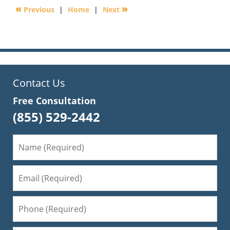
2016
«
»
Previous
|
Home
|
Next
4:10
pm
Contact Us
Free Consultation
(855) 529-2442